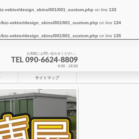
iz-vektor/design_skins/001/001_custom.php
on line
133
/biz-vektor/design_skins/001/001_custom.php
on line
134
/biz-vektor/design_skins/001/001_custom.php
on line
135
お気軽にお問い合わせください。
TEL 090-6624-8809
9:00 - 18:00
せ
サイトマップ