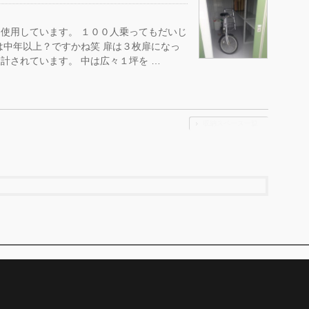
使用しています。 １００人乗ってもだいじ
は中年以上？ですかね笑 扉は３枚扉になっ
計されています。 中は広々１坪を …
収納スペース一覧