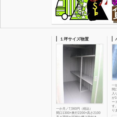
１坪サイズ物置
一か
間口
入
が
ー
す
一か月／7,560円（税込）
り
間口1300×奥行2200×高さ2100