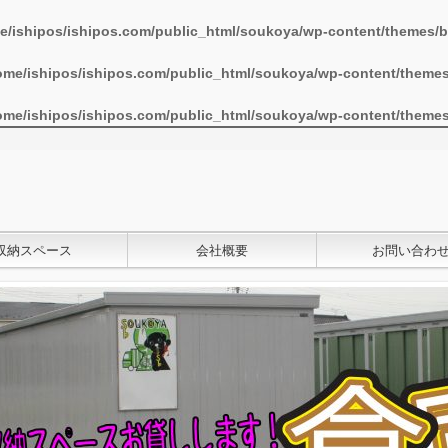
e/ishipos/ishipos.com/public_html/soukoya/wp-content/themes/b
ome/ishipos/ishipos.com/public_html/soukoya/wp-content/themes
ome/ishipos/ishipos.com/public_html/soukoya/wp-content/themes
収納スペース
会社概要
お問い合わ