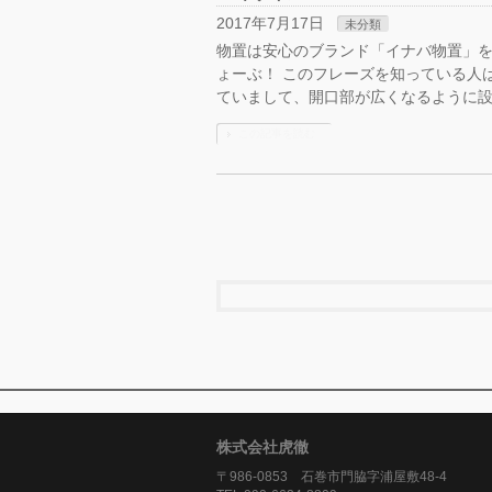
2017年7月17日
未分類
物置は安心のブランド「イナバ物置」を
ょーぶ！ このフレーズを知っている人
ていまして、開口部が広くなるように設
この記事を読む
株式会社虎徹
〒986-0853 石巻市門脇字浦屋敷48-4