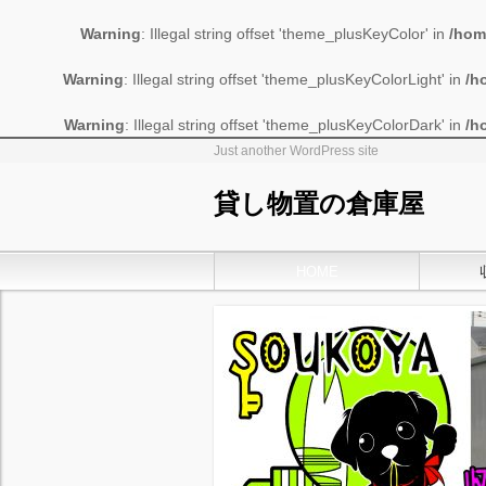
Warning
: Illegal string offset 'theme_plusKeyColor' in
/hom
Warning
: Illegal string offset 'theme_plusKeyColorLight' in
/h
Warning
: Illegal string offset 'theme_plusKeyColorDark' in
/h
Just another WordPress site
貸し物置の倉庫屋
HOME