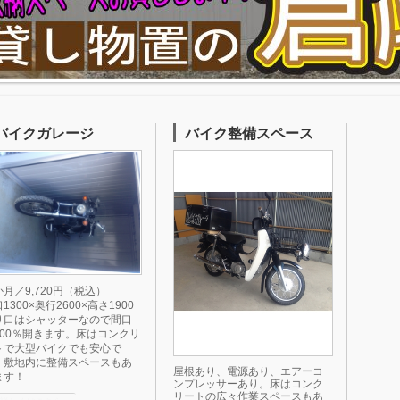
バイクガレージ
バイク整備スペース
月／9,720円（税込）
1300×奥行2600×高さ1900
り口はシャッターなので間口
100％開きます。床はコンクリ
トで大型バイクでも安心で
。敷地内に整備スペースもあ
屋根あり、電源あり、エアーコ
ます！
ンプレッサーあり。床はコンク
リートの広々作業スペースもあ